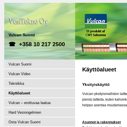
Vulcan Suomi
☎ +358 10 217 2500
Vulcan Suomi
Käyttöalueet
Vulcan Video
Tekniikka
Yksityiskäyttö
Käyttöalueet
Vulcan-yksityismalliston lait
pieniä laitteita, kuten kahvin
Vulcan – erottuvaa laatua
helppo asentaa muutamassa 
Hard Vesiongelmien
Osta Vulcan Suomi
Asunnot ja rakennukset