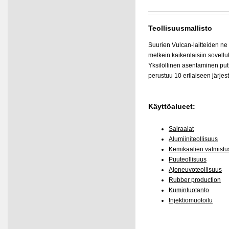
Teollisuusmallisto
Suurien Vulcan-laitteiden ne
melkein kaikenlaisiin sovellu
Yksilöllinen asentaminen putk
perustuu 10 erilaiseen järjes
Käyttöalueet:
Sairaalat
Alumiiniteollisuus
Kemikaalien valmistu
Puuteollisuus
Ajoneuvoteollisuus
Rubber production
Kumintuotanto
Injektiomuotoilu