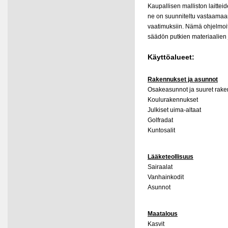
Kaupallisen malliston laittei
ne on suunniteltu vastaamaan 
vaatimuksiin. Nämä ohjelmoita
säädön putkien materiaalien 
Käyttöalueet:
Rakennukset ja asunnot
Osakeasunnot ja suuret rak
Koulurakennukset
Julkiset uima-altaat
Golfradat
Kuntosalit
Lääketeollisuus
Sairaalat
Vanhainkodit
Asunnot
Maatalous
Kasvit