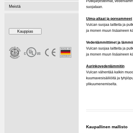
Putkijärjestelmät, vedenlämmi
Meistä
suojataan.
Uima-altaat ja poreammeet
Vulcan suojaa laitteita ja putk
ja monen muun lisäaineen kä
Vedenlämmittimet ja lämmö
Vulcan suojaa laitteita ja putk
ja monen muun lisäaineen kä
Aurinkovedenlämmitin
Vulcan vähentää kalkin muod
kuumavesisäiliöitä ja tyhjiöp
ylikuumenemiselta.
Kaupallinen mallisto