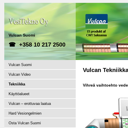
Vulcan Suomi
☎ +358 10 217 2500
Vulcan Suomi
Vulcan Tekniikk
Vulcan Video
Tekniikka
Vihreä vaihtoehto ved
Käyttöalueet
Vulcan – erottuvaa laatua
Hard Vesiongelmien
Osta Vulcan Suomi