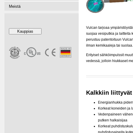
Meistä
Vulcan tarjoaa ympäristöystä
suojaa vesiputkia ja laitteit
perustuu patentoituun Vulcan
ilman kemikaaleja tai suolaa.
Erityiset sähköimpulssit muut
vedessä, jolloin hiukkaset me
Kalkkiin liittyvä
Energianhukka pidem
Korkeat koneiden ja la
Vedenpaineen vähene
putken halkaisijaa
Korkeat puhdistuskulu
puhdistusaineita kut