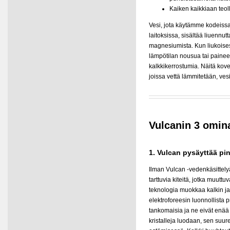
Kaiken kaikkiaan teo
Vesi, jota käytämme kodeissa
laitoksissa, sisältää liuennut
magnesiumista. Kun liukoise
lämpötilan nousua tai painee
kalkkikerrostumia. Näitä kove
joissa vettä lämmitetään, vesi 
Vulcanin 3 omin
1. Vulcan pysäyttää pi
Ilman Vulcan -vedenkäsittel
tarttuvia kiteitä, jotka muuttu
teknologia muokkaa kalkin ja
elektroforeesin luonnollista p
tankomaisia ja ne eivät enää 
kristalleja luodaan, sen suur