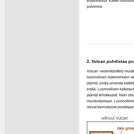
estämisessä. Kalkki huuhtou
pulverina.
2. Vulcan puhdistaa pu
Vulcan -vedenkäsittely muut
luonnollisen liukenemisen väl
jäämiä, jonka ansiosta kalk
estää. Luonnollisen kalkinpo
jäämät tehokkaasti. Näin oll
muodostumaan. Luonnollinen h
olevat kerrostumat poistetaan 